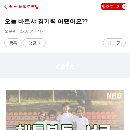
C
★ ··· 해외토크방
앱으로보기
A
오늘 바르샤 경기력 어땠어요??
F
작
작
조
오운완
25.07.31
417
성
성
회
E
자
시
수
글
가
글
목록
댓글
1
가
간
자
자
크
크
기
기
크
작
게
게