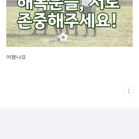
어땠나요
현
재
게
시
글
추
가
기
능
열
기