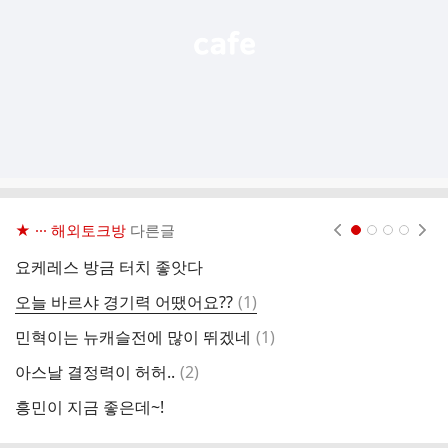
★ ··· 해외토크방
다른글
현재페이지 1
2
3
4
요케레스 방금 터치 좋앗다
댓
오늘 바르샤 경기력 어땠어요??
(
1
)
흥
글
댓
민혁이는 뉴캐슬전에 많이 뛰겠네
(
1
)
주
글
댓
아스날 결정력이 허허..
(
2
)
소
글
흥민이 지금 좋은데~!
토