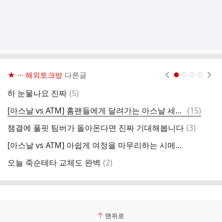
★ ··· 해외토크방
다른글
현재페이지 1
2
3
4
댓
하 눈물나요 진짜
(
5
)
사
글
댓
[아스날 vs ATM] 홈팬들에게 달려가는 아스날 세리머니 ㄷㄷㄷ
(
15
)
글
댓
챔결에 풀핏 팀버가 돌아온다면 진짜 기대해봅니다
(
3
)
아
글
[아스날 vs ATM] 아쉽게 여정을 마무리하는 시메오네
댓
오늘 죽순테타 교체도 완벽
(
2
)
아
글
맨위로