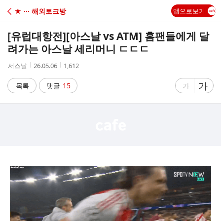
C
★ ··· 해외토크방
앱으로보기
A
[유럽대항전]
[아스날 vs ATM] 홈팬들에게 달
F
려가는 아스날 세리머니 ㄷㄷㄷ
작
작
조
서스날
26.05.06
1,612
E
성
성
회
자
시
수
글
가
글
목록
댓글
15
가
간
자
자
크
크
기
기
크
작
게
게