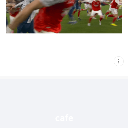
현
재
게
시
글
추
가
기
능
열
기