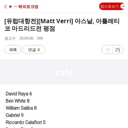
C
★ ··· 해외토크방
앱으로보기
A
[유럽대항전]
[Matt Verri] 아스날, 아틀레티
F
코 마드리드전 평점
작
작
조
음교수
26.05.06
266
E
성
성
회
자
시
수
글
가
글
목록
댓글
4
가
간
자
자
크
크
기
기
크
작
게
게
David Raya 6
Ben White 8
William Saliba 8
Gabriel 9
Riccardo Calafiori 5