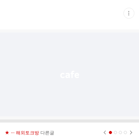
현
재
게
시
글
추
가
기
능
열
기
★ ··· 해외토크방
다른글
현재페이지 1
2
3
4