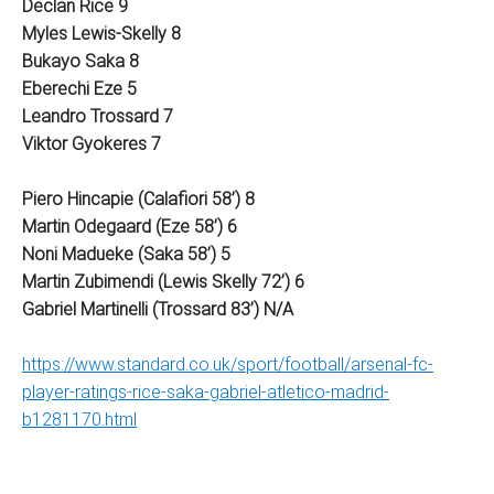
Declan Rice
9
Myles Lewis-Skelly 8
Bukayo Saka 8
Eberechi Eze 5
Leandro Trossard 7
Viktor Gyokeres 7
Piero Hincapie (Calafiori 58’) 8
Martin Odegaard (Eze 58’) 6
Noni Madueke (Saka 58’) 5
Martin Zubimendi (Lewis Skelly 72’) 6
Gabriel Martinelli (Trossard 83’) N/A
https://www.standard.co.uk/sport/football/arsenal-fc-
player-ratings-rice-saka-gabriel-atletico-madrid-
b1281170.html