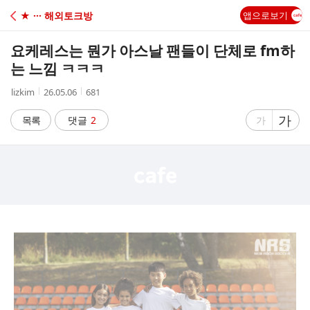
C
★ ··· 해외토크방
앱으로보기
A
요케레스는 뭔가 아스날 팬들이 단체로 fm하
F
는 느낌 ㅋㅋㅋ
작
작
조
lizkim
26.05.06
681
E
성
성
회
자
시
수
글
가
글
목록
댓글
2
가
간
자
자
크
크
기
기
크
작
게
게