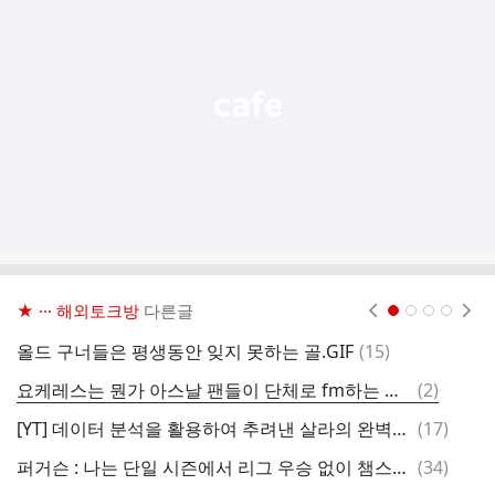
기
능
열
기
★ ··· 해외토크방
다른글
현재페이지 1
2
3
4
댓
올드 구너들은 평생동안 잊지 못하는 골.GIF
(
15
)
글
댓
요케레스는 뭔가 아스날 팬들이 단체로 fm하는 느낌 ㅋㅋㅋ
(
2
)
퍼
글
댓
[YT] 데이터 분석을 활용하여 추려낸 살라의 완벽한 대체자 후보 4명
(
17
)
글
댓
퍼거슨 : 나는 단일 시즌에서 리그 우승 없이 챔스를 우승한 팀은 높게 평가 안한다
(
34
)
로
글