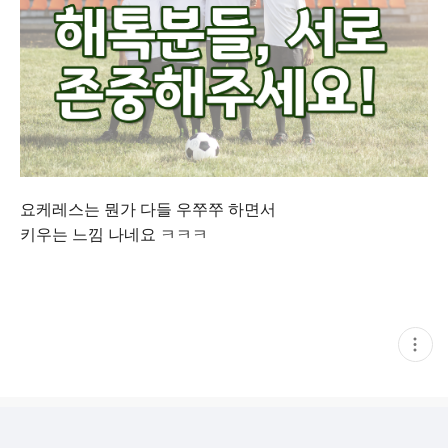
요케레스는 뭔가 다들 우쭈쭈 하면서
키우는 느낌 나네요 ㅋㅋㅋ
현
재
게
시
글
추
가