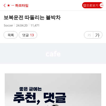
C
★ ··· 하프타임
앱으로보기
A
보복운전 따돌리는 블박차
F
작
작
조
Soccer
24.04.20
11,471
성
성
회
E
자
시
수
글
가
글
목록
댓글
13
가
간
자
자
크
크
기
기
크
작
게
게