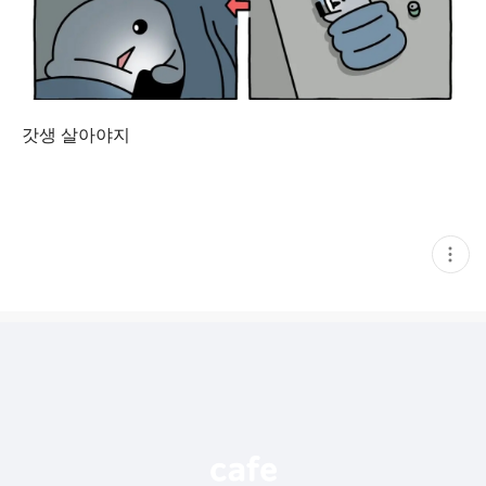
갓생 살아야지
현
재
게
시
글
추
가
기
능
열
기