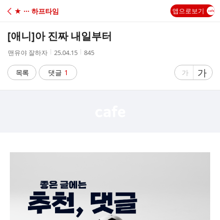
C
★ ··· 하프타임
앱으로보기
A
[애니]
아 진짜 내일부터
F
작
작
조
맨유야 잘하자
25.04.15
845
성
성
회
E
자
시
수
글
가
글
목록
댓글
1
가
간
자
자
크
크
기
기
크
작
게
게