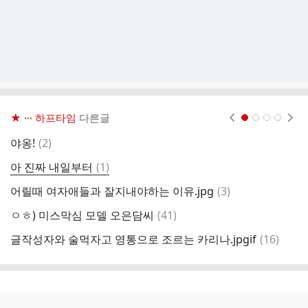
★ ··· 하프타임
다른글
현재페이지 1
2
3
4
댓
야옹!
(
2
)
챗
글
댓
아 진짜 내일부터
(
1
)
글
댓
어릴때 여자애들과 잘지내야하는 이유.jpg
(
3
)
글
댓
ㅇㅎ) 미스막심 모델 오은담씨
(
41
)
노
글
댓
글작성자와 술먹자고 영통으로 조르는 카리나.jpgif
(
16
)
고
글