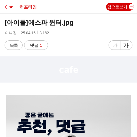
C
★ ··· 하프타임
앱으로보기
A
[아이돌]
에스파 윈터.jpg
F
작
작
조
이나경
25.04.15
3,182
성
성
회
E
자
시
수
글
가
글
목록
댓글
5
가
간
자
자
크
크
기
기
크
작
게
게