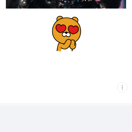
현
재
게
시
글
추
가
기
능
열
기