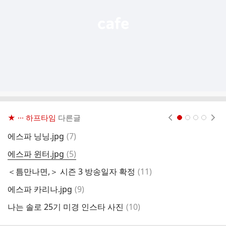
★ ··· 하프타임
다른글
현재페이지 1
2
3
4
댓
에스파 닝닝.jpg
(
7
)
베
글
댓
에스파 윈터.jpg
(
5
)
고
글
댓
＜틈만나면,＞ 시즌 3 방송일자 확정
(
11
)
젓
글
댓
에스파 카리나.jpg
(
9
)
곰
글
댓
나는 솔로 25기 미경 인스타 사진
(
10
)
프
글