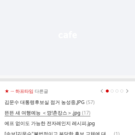
가
기
능
열
기
★ ··· 하프타임
다른글
현재페이지 1
2
3
4
댓
김문수 대통령후보실 점거 농성중,JPG
(
57
)
뺏
글
댓
뜬뜬 새 여행예능 ＜깡!촌캉스＞.jpg
(
17
)
어
글
에프 없이도 가능한 전자레인지 레시피.jpg
7
댓
[속보]김문수"불법적이고 부당한 후보 교체에 대해 법적 조치 즉각적으로 취할 것…야밤의 정치 쿠데타"
(
1
)
발