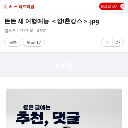
C
★ ··· 하프타임
앱으로보기
A
뜬뜬 새 여행예능 ＜깡!촌캉스＞.jpg
F
작
작
조
김지우
25.05.10
6,597
성
성
회
E
자
시
수
글
가
글
목록
댓글
17
가
간
자
자
크
크
기
기
크
작
게
게