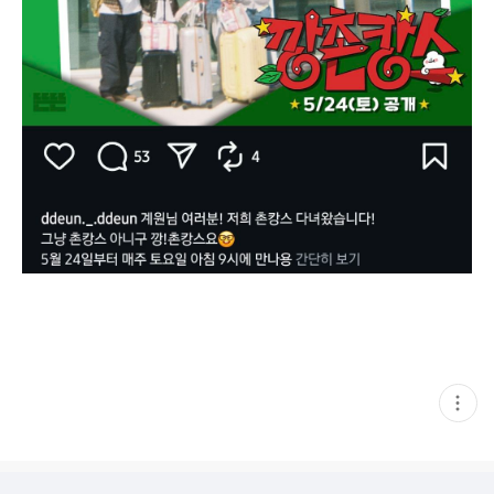
현
재
게
시
글
추