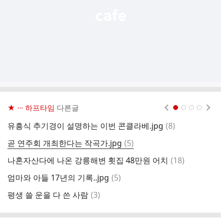
★ ··· 하프타임
다른글
현재페이지 1
2
3
4
댓
유흥식 추기경이 설명하는 이번 콘클라베.jpg
(
8
)
추
글
댓
곧 연주회 개최한다는 작곡가.jpg
(
5
)
배
글
댓
나혼자산다에 나온 강릉해변 횟집 48만원 어치
(
18
)
더
글
댓
엄마와 아들 17년의 기록..jpg
(
5
)
오
글
댓
평생 쓸 운을 다 쓴 사람
(
3
)
세
글