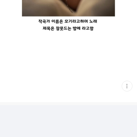
현
재
게
시
글
추
가
기
능
열
기