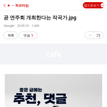
C
★ ··· 하프타임
앱으로보기
A
곧 연주회 개최한다는 작곡가.jpg
F
작
작
조
Google
25.05.10
1,545
성
성
회
E
자
시
수
글
가
글
목록
댓글
5
가
간
자
자
크
크
기
기
크
작
게
게