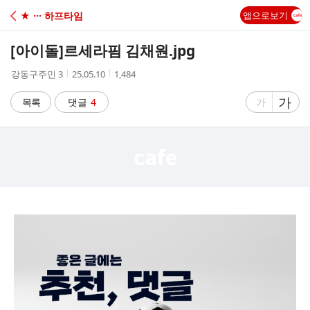
C
★ ··· 하프타임
앱으로보기
A
[아이돌]
르세라핌 김채원.jpg
F
작
작
조
강동구주민 3
25.05.10
1,484
성
성
회
E
자
시
수
글
가
글
목록
댓글
4
가
간
자
자
크
크
기
기
크
작
게
게