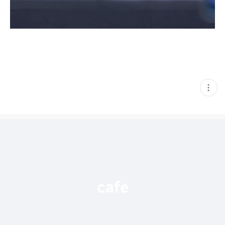
현
재
게
시
글
추
가
기
능
열
기