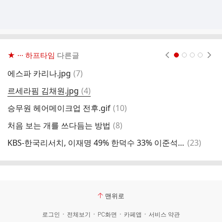
★ ··· 하프타임
다른글
현재페이지 1
2
3
4
댓
에스파 카리나.jpg
(
7
)
장
글
댓
르세라핌 김채원.jpg
(
4
)
글
댓
승무원 헤어메이크업 전후.gif
(
10
)
마
글
댓
처음 보는 개를 쓰다듬는 방법
(
8
)
대
글
댓
KBS-한국리서치, 이재명 49% 한덕수 33% 이준석 6%
(
23
)
성
글
맨위로
로그인
전체보기
PC화면
카페앱
서비스 약관