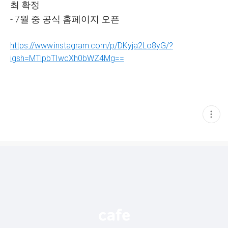
최 확정
- 7월 중 공식 홈페이지 오픈
https://www.instagram.com/p/DKyja2Lo8yG/?
igsh=MTlpbTIwcXh0bWZ4Mg==
현
재
게
시
글
추
가
기
능
열
기