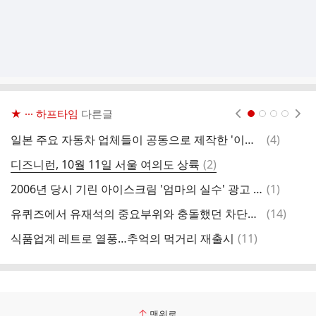
★ ··· 하프타임
다른글
현재페이지 1
2
3
4
댓
일본 주요 자동차 업체들이 공동으로 제작한 '이니셜D' 30주년 광고
(
4
)
동
글
댓
디즈니런, 10월 11일 서울 여의도 상륙
(
2
)
글
댓
2006년 당시 기린 아이스크림 '엄마의 실수' 광고 영상
(
1
)
글
댓
유퀴즈에서 유재석의 중요부위와 충돌했던 차단봉 근황
(
14
)
글
댓
식품업계 레트로 열풍…추억의 먹거리 재출시
(
11
)
[
글
맨위로