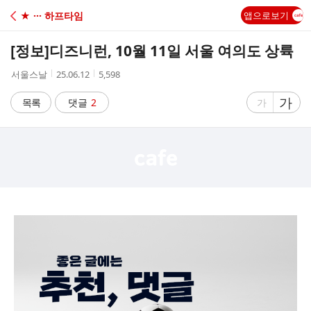
C
★ ··· 하프타임
앱으로보기
A
[정보]
디즈니런, 10월 11일 서울 여의도 상륙
F
작
작
조
서울스날
25.06.12
5,598
성
성
회
E
자
시
수
글
가
글
목록
댓글
2
가
간
자
자
크
크
기
기
크
작
게
게