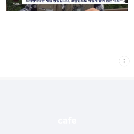
현
재
게
시
글
추
가
기
능
열
기