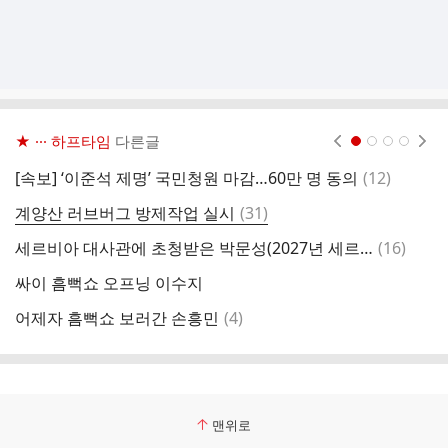
★ ··· 하프타임
다른글
현재페이지 1
2
3
4
댓
[속보] ‘이준석 제명’ 국민청원 마감…60만 명 동의
(
12
)
6
글
댓
계양산 러브버그 방제작업 실시
(
31
)
선
글
댓
세르비아 대사관에 초청받은 박문성(2027년 세르비아 대통령 만날지도) (일이 점점 더 커짐ㅋㅋㅋㅋ)
(
16
)
미
글
싸이 흠뻑쇼 오프닝 이수지
조
댓
어제자 흠뻑쇼 보러간 손흥민
(
4
)
모
글
맨위로