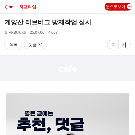
C
★ ··· 하프타임
앱으로보기
A
계양산 러브버그 방제작업 실시
F
작
작
조
STARBUCKS
25.07.06
4,668
성
성
회
E
자
시
수
글
가
글
목록
댓글
31
가
간
자
자
크
크
기
기
크
작
게
게