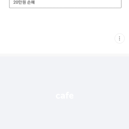
현
재
게
시
글
추
가
기
능
열
기