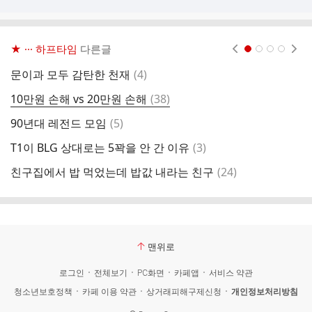
★ ··· 하프타임
다른글
현재페이지 1
2
3
4
댓
문이과 모두 감탄한 천재
(
4
)
아
글
댓
10만원 손해 vs 20만원 손해
(
38
)
아
글
댓
90년대 레전드 모임
(
5
)
글
댓
T1이 BLG 상대로는 5꽉을 안 간 이유
(
3
)
롤
글
댓
친구집에서 밥 먹었는데 밥값 내라는 친구
(
24
)
유
글
맨위로
로그인
전체보기
PC화면
카페앱
서비스 약관
청소년보호정책
카페 이용 약관
상거래피해구제신청
개인정보처리방침