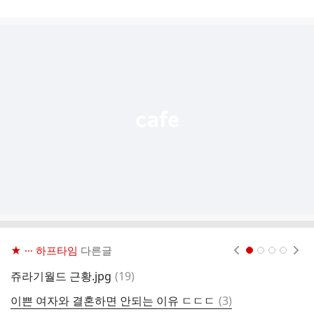
게
시
글
추
가
기
능
열
기
★ ··· 하프타임
다른글
현재페이지 1
2
3
4
댓
쥬라기월드 근황.jpg
(
19
)
클
글
댓
이쁜 여자와 결혼하면 안되는 이유 ㄷㄷㄷ
(
3
)
런
글