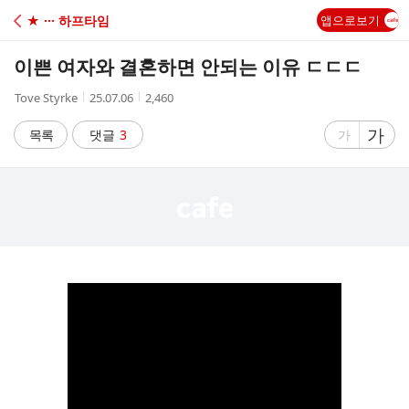
C
★ ··· 하프타임
앱으로보기
A
이쁜 여자와 결혼하면 안되는 이유 ㄷㄷㄷ
F
작
작
조
Tove Styrke
25.07.06
2,460
성
성
회
E
자
시
수
글
가
글
목록
댓글
3
가
간
자
자
크
크
기
기
크
작
게
게