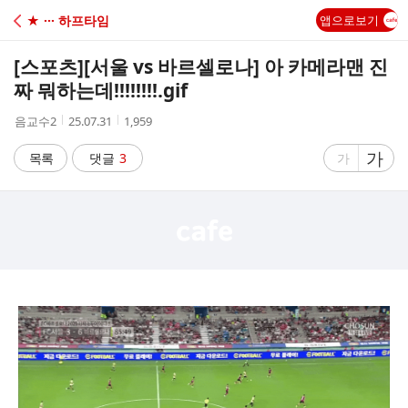
C
★ ··· 하프타임
앱으로보기
A
[스포츠]
[서울 vs 바르셀로나] 아 카메라맨 진
F
짜 뭐하는데!!!!!!!!.gif
작
작
조
음교수2
25.07.31
1,959
E
성
성
회
자
시
수
글
가
글
목록
댓글
3
가
간
자
자
크
크
기
기
크
작
게
게