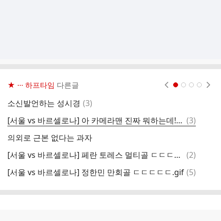
★ ··· 하프타임
다른글
현재페이지 1
2
3
4
댓
소신발언하는 성시경
(
3
)
ㅇ
글
댓
[서울 vs 바르셀로나] 아 카메라맨 진짜 뭐하는데!!!!!!!!.gif
(
3
)
다
글
의외로 근본 없다는 과자
Q
댓
[서울 vs 바르셀로나] 페란 토레스 멀티골 ㄷㄷㄷㄷㄷ.gif
(
2
)
오
글
댓
[서울 vs 바르셀로나] 정한민 만회골 ㄷㄷㄷㄷㄷ.gif
(
5
)
2
글