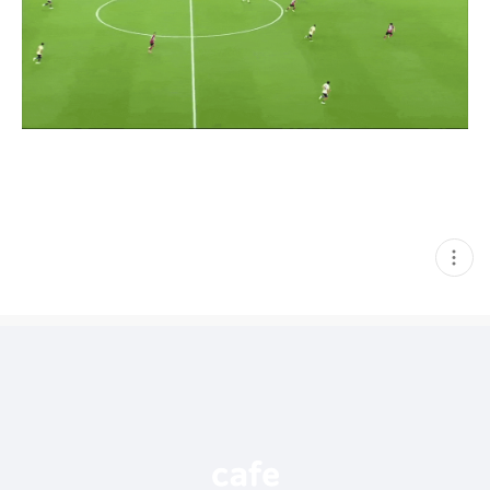
현
재
게
시
글
추
가
기
능
열
기