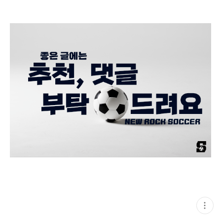
현
재
게