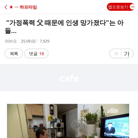
C
★ ··· 하프타임
앱으로보기
A
"가정폭력 父 때문에 인생 망가졌다"는 아
F
들...
작
작
조
러바오
25.09.02
7,929
E
성
성
회
자
시
수
글
가
글
목록
댓글
16
가
간
자
자
크
크
기
기
크
작
게
게