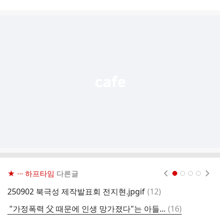
시
글
추
가
기
능
열
기
★ ··· 하프타임
다른글
현재페이지 1
2
3
4
댓
250902 북극성 제작발표회 전지현.jpgif
(
12
)
글
댓
"가정폭력 父 때문에 인생 망가졌다"는 아들...
(
16
)
피
글