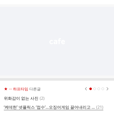
시
글
추
가
기
능
열
기
★ ··· 하프타임
다른글
현재페이지 1
2
3
4
댓
위화감이 없는 사진
(
2
)
케
글
댓
‘케데헌’ 넷플릭스 ‘접수’…오징어게임 끌어내리고 역대 1위
(
21
)
케
글