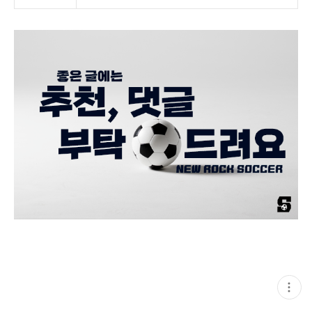
현
재
게