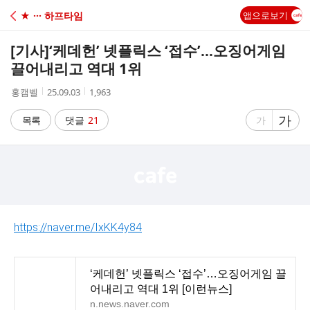
C
★ ··· 하프타임
앱으로보기
A
[기사]
‘케데헌’ 넷플릭스 ‘접수’…오징어게임
F
끌어내리고 역대 1위
작
작
조
홍캠벨
25.09.03
1,963
E
성
성
회
자
시
수
글
가
글
목록
댓글
21
가
간
자
자
크
크
기
기
크
작
게
게
https://naver.me/IxKK4y84
‘케데헌’ 넷플릭스 ‘접수’…오징어게임 끌
어내리고 역대 1위 [이런뉴스]
n.news.naver.com