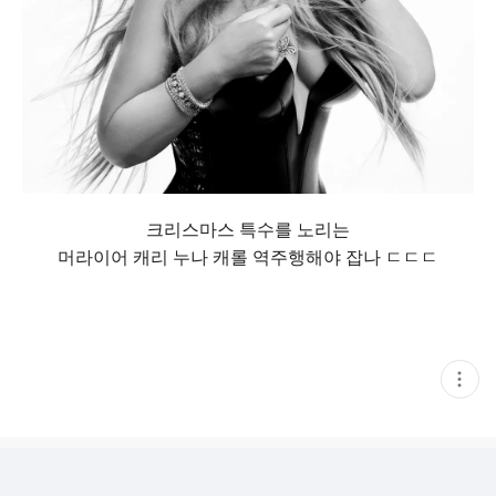
크리스마스 특수를 노리는
머라이어 캐리 누나 캐롤 역주행해야 잡나 ㄷㄷㄷ
현
재
게
시
글
추
가
기