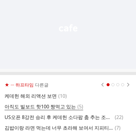
능
열
기
★ ··· 하프타임
다른글
현재페이지 1
2
3
4
댓
케데헌 해외 리액션 보면
(
10
)
드
글
댓
아직도 빌보드 핫100 짱먹고 있는
(
5
)
사
글
댓
US오픈 8강전 승리 후 케데헌 소다팝 춤 추는 조코비치 ㅋㅋㅋ.gif
(
22
)
위
글
댓
김밥이랑 라면 먹는데 너무 초라해 보여서 지피티한테 불쌍해 보이지 않게 만들어 달라고 했어
(
7
)
글