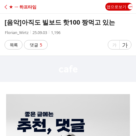
C
★ ··· 하프타임
앱으로보기
A
[음악]
아직도 빌보드 핫100 짱먹고 있는
F
작
작
조
Florian_Wirtz
25.09.03
1,196
성
성
회
E
자
시
수
글
가
글
목록
댓글
5
가
간
자
자
크
크
기
기
크
작
게
게