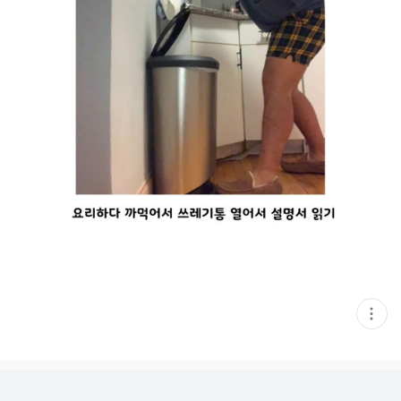
현
재
게
시
글
추
가