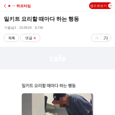
C
★ ··· 하프타임
앱으로보기
A
밀키트 요리할 때마다 하는 행동
F
작
작
조
가을날3
25.09.03
8,738
성
성
회
E
자
시
수
글
가
글
목록
댓글
4
가
간
자
자
크
크
기
기
크
작
게
게