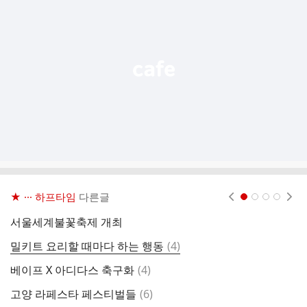
기
능
열
기
★ ··· 하프타임
다른글
현재페이지 1
2
3
4
서울세계불꽃축제 개최
댓
밀키트 요리할 때마다 하는 행동
(
4
)
글
댓
베이프 X 아디다스 축구화
(
4
)
코
글
댓
고양 라페스타 페스티벌들
(
6
)
역
글