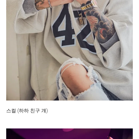
스컬 (하하 친구 걔)