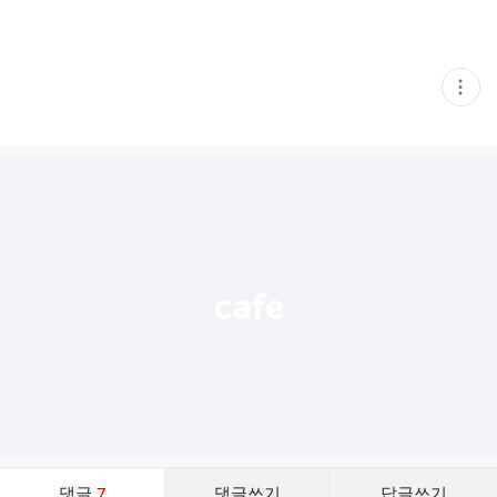
현
재
게
시
글
추
가
기
능
열
기
댓
댓글
7
댓글쓰기
답글쓰기