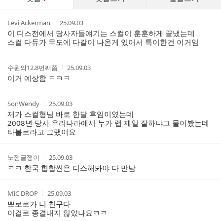
글
댓
작
작
Levi Ackerman
25.09.03
글
성
성
이 디스전에서 당사자들얘기는 스컬이 훈훈하게 끝냈는데
리
자
시
스컬 다듀가 무도에 다같이 나온게 있어서 특이한건 이거임
스
간
트
작
작
수원의12.8번째쯤
25.09.03
성
성
이거 예상함 ㅋㅋㅋ
자
시
간
작
작
SonWendy
25.09.03
성
성
제가 스컬형님 바로 한달 후임이였는데
자
시
2008년 당시 우리나라에서 누가 랩 제일 잘하냐고 물어봤는데
간
타블로라고 그랬어요
작
작
노잼글쟁이
25.09.03
성
성
ㅋㅋ 한국 힙합씬은 디스해봐야 다 만남
자
시
간
작
작
MIC DROP
25.09.03
성
성
뽀로로가 니 친구다
자
시
이걸로 종결내지 않았나요ㅋㅋ
간