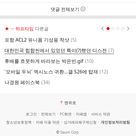
댓글 전체보기
★ ··· 하프타임
다른글
현재페이지 1
2
3
4
댓
포항 ACL2 유니폼 기성용 착샷
(
5
)
신
글
댓
대한민국 힙합씬에서 있었던 특이(?)했던 디스전
(
7
)
오
글
댓
후배를 흐뭇하게 바라보는 박은빈.gif
(
10
)
오
글
댓
'모바일 두뇌' 엑시노스 귀환…갤 S26에 탑재
(
12
)
글
댓
나경원 페이스북
(
34
)
오
글
맨위로
로그인
전체보기
PC화면
카페앱
서비스 약관
청소년보호정책
카페 이용 약관
상거래피해구제신청
개인정보처리방침
©
Daum Corp.