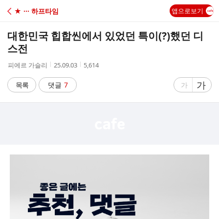
C
★ ··· 하프타임
앱으로보기
A
대한민국 힙합씬에서 있었던 특이(?)했던 디
F
스전
작
작
조
피에르 가슬리
25.09.03
5,614
E
성
성
회
자
시
수
글
가
글
목록
댓글
7
가
간
자
자
크
크
기
기
크
작
게
게