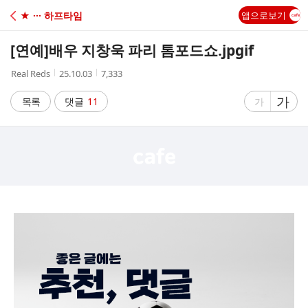
C
★ ··· 하프타임
앱으로보기
A
[연예]
배우 지창욱 파리 톰포드쇼.jpgif
F
작
작
조
Real Reds
25.10.03
7,333
성
성
회
E
자
시
수
글
가
글
목록
댓글
11
가
간
자
자
크
크
기
기
크
작
게
게