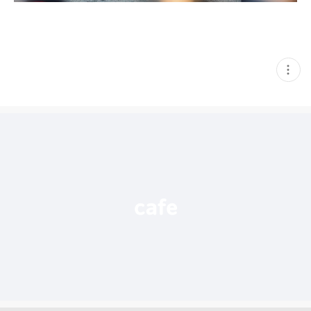
현
재
게
시
글
추
가
기
능
열
기