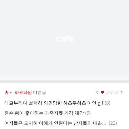
추
가
기
능
열
기
★ ··· 하프타임
다른글
현재페이지 1
2
3
4
댓
애교부리다 철저히 외면당한 하츠투하츠 이안.gif
(
8
)
일
글
댓
젠슨 황이 좋아하는 가죽자켓 가격 체감
(
9
)
글
댓
여자들은 도저히 이해가 안된다는 남자들의 대화방식
(
22
)
회
글