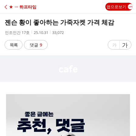
C
★ ··· 하프타임
앱으로보기
A
젠슨 황이 좋아하는 가죽자켓 가격 체감
F
작
작
조
인조인간 17호
25.10.31
33,072
성
성
회
E
자
시
수
글
가
글
목록
댓글
9
가
간
자
자
크
크
기
기
크
작
게
게