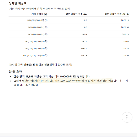
현
재
게
시
글