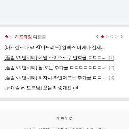
★ ··· 하프타임
다른글
현재페이지 1
2
3
4
[바르셀로나 vs AT마드리드] 알렉스 바에나 선제골 ㄷㄷㄷㄷㄷㄷㄷㄷㄷ.gif
댓
[풀럼 vs 맨시티] 에밀 스미스로우 만회골 ㄷㄷㄷㄷㄷㄷㄷㄷ.gif
(
1
)
온
글
댓
[풀럼 vs 맨시티] 필 포든 추가골 ㄷㄷㄷㄷㄷㄷㄷㄷㄷ.gif
(
2
)
존
글
댓
[풀럼 vs 맨시티] 티자니 라인더르스 추가골 ㄷㄷㄷㄷㄷㄷㄷㄷㄷㄷ.gif
(
3
)
산
글
[뉴캐슬 vs 토트넘] 오늘의 중계진.gif
순
맨위로