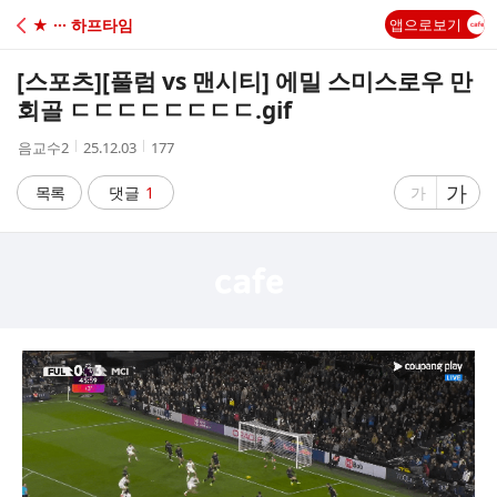
C
★ ··· 하프타임
앱으로보기
A
[스포츠]
[풀럼 vs 맨시티] 에밀 스미스로우 만
F
회골 ㄷㄷㄷㄷㄷㄷㄷㄷ.gif
작
작
조
음교수2
25.12.03
177
E
성
성
회
자
시
수
글
가
글
목록
댓글
1
가
간
자
자
크
크
기
기
크
작
게
게