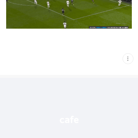
현
재
게
시
글
추
가
기
능
열
기