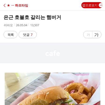
C
★ ··· 하프타임
앱으로보기
A
은근 호불호 갈리는 햄버거
F
작
작
조
러바오
26.05.04
13,507
성
성
회
E
자
시
수
글
가
글
목록
댓글
7
가
간
자
자
크
크
기
기
크
작
게
게