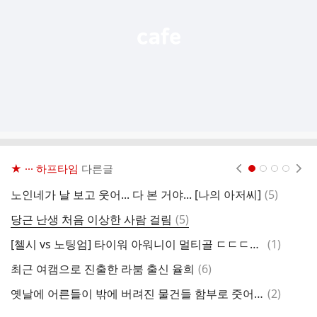
기
★ ··· 하프타임
다른글
현재페이지 1
2
3
4
댓
노인네가 날 보고 웃어... 다 본 거야... [나의 아저씨]
(
5
)
글
댓
당근 난생 처음 이상한 사람 걸림
(
5
)
글
댓
[첼시 vs 노팅엄] 타이워 아워니이 멀티골 ㄷㄷㄷㄷㄷㄷㄷ.gif
(
1
)
아
글
댓
최근 여캠으로 진출한 라붐 출신 율희
(
6
)
장
글
댓
옛날에 어른들이 밖에 버려진 물건들 함부로 줏어오지 말라고 한 이유
(
2
)
[
글