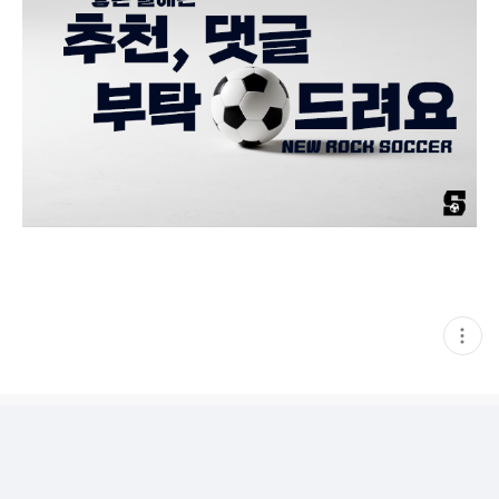
현
재
게
시
글
추
가
기
능
열