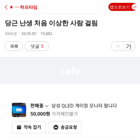
C
★ ··· 하프타임
앱으로보기
A
당근 난생 처음 이상한 사람 걸림
F
작
작
조
러바오
26.05.05
19,882
성
성
회
E
자
시
수
글
가
글
목록
댓글
5
가
간
자
자
크
크
기
기
크
작
게
게