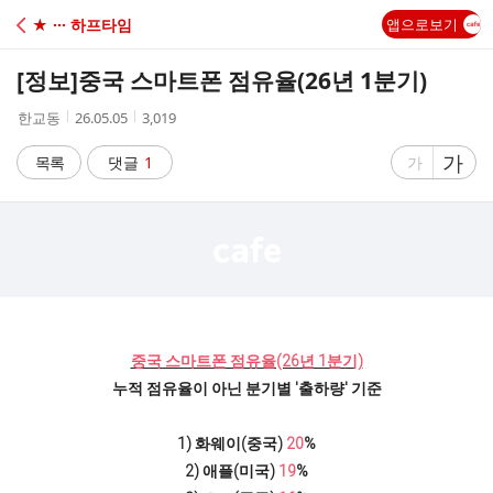
C
★ ··· 하프타임
앱으로보기
A
[정보]
중국 스마트폰 점유율(26년 1분기)
F
작
작
조
한교동
26.05.05
3,019
성
성
회
E
자
시
수
글
가
글
목록
댓글
1
가
간
자
자
크
크
기
기
크
작
게
게
중국 스마트폰 점유율(26년 1분기)
누적 점유율이 아닌 분기별 '출하량' 기준
1) 화웨이(중국)
20
%
2) 애플(미국)
19
%