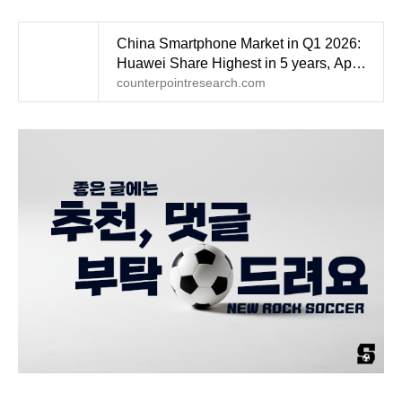
China Smartphone Market in Q1 2026:
Huawei Share Highest in 5 years, Apple
Fastest Growing
counterpointresearch.com