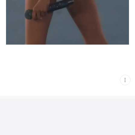
현
재
게
시
글
추
가
기
능
열
기