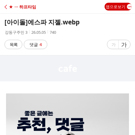
C
★ ··· 하프타임
앱으로보기
A
[아이돌]
에스파 지젤.webp
F
작
작
조
강동구주민 3
26.05.05
740
성
성
회
E
자
시
수
글
가
글
목록
댓글
4
가
간
자
자
크
크
기
기
크
작
게
게