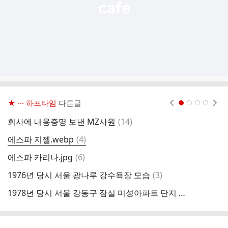
★ ··· 하프타임
다른글
현재페이지 1
2
3
4
댓
회사에 내용증명 보낸 MZ사원
(
14
)
1
글
댓
에스파 지젤.webp
(
4
)
1
글
댓
에스파 카리나.jpg
(
6
)
중
글
댓
1976년 당시 서울 광나루 강수욕장 모습
(
3
)
아
글
1978년 당시 서울 강동구 잠실 미성아파트 단지 모습
데