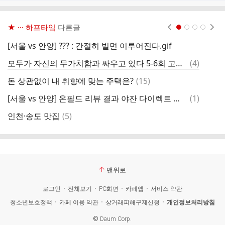
★ ··· 하프타임
다른글
현재페이지 1
2
3
4
[서울 vs 안양] ??? : 간절히 빌면 이루어진다.gif
지
댓
모두가 자신의 무가치함과 싸우고 있다 5-6회 고윤정 스틸컷
(
4
)
멧
글
댓
돈 상관없이 내 취향에 맞는 주택은?
(
15
)
아
글
댓
[서울 vs 안양] 온필드 리뷰 결과 야잔 다이렉트 퇴장.gif
(
1
)
저
글
댓
인천·송도 맛집
(
5
)
나
글
맨위로
로그인
전체보기
PC화면
카페앱
서비스 약관
청소년보호정책
카페 이용 약관
상거래피해구제신청
개인정보처리방침
©
Daum Corp.