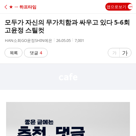
C
★ ··· 하프타임
앱으로보기
A
모두가 자신의 무가치함과 싸우고 있다 5-6회
F
고윤정 스틸컷
작
작
조
HAN소희GO윤정SHIN예은
26.05.05
7,001
E
성
성
회
자
시
수
글
가
글
목록
댓글
4
가
간
자
자
크
크
기
기
크
작
게
게