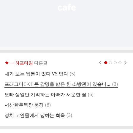
★ ··· 하프타임
다른글
현재페이지 1
2
3
4
댓
내가 보는 웹툰이 있다 VS 없다
(
5
)
나
글
댓
프래그마타에 큰 감명을 받은 한 소방관이 있습니다.gif
(
3
)
츄
글
댓
오빠 생일만 기억하는 아빠가 서운한 딸
(
6
)
글
댓
서산한우목장 풍경
(
8
)
투
글
댓
정치 고인물에게 당하는 최욱
(
3
)
글