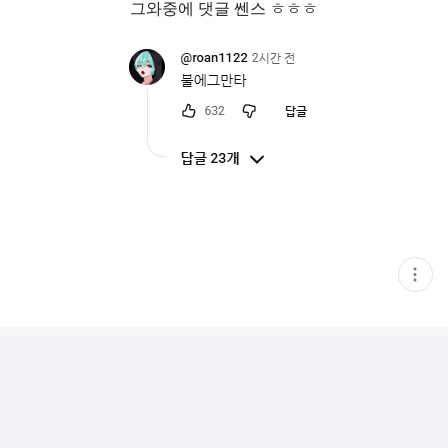
그와중에 댓글 쎈스 ㅎㅎㅎ
현
재
게
시
글
추
가
기
능
열
기