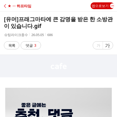
C
★ ··· 하프타임
앱으로보기
A
[유머]
프래그마타에 큰 감명을 받은 한 소방관
F
이 있습니다.gif
작
작
조
슈팅라이크종수
26.05.05
686
E
성
성
회
자
시
수
글
가
글
목록
댓글
3
가
간
자
자
크
크
기
기
크
작
게
게