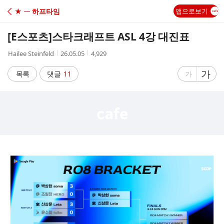
C
★ ··· 하프타임
앱으로보기
A
[E스포츠]
스타크래프트 ASL 4강 대진표
F
작
작
조
Hailee Steinfeld
26.05.05
4,929
성
성
회
E
자
시
수
글
가
글
목록
댓글
11
가
간
자
자
크
크
기
기
크
작
게
게