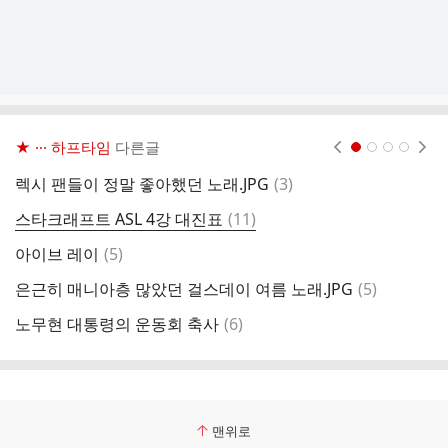
★ ··· 하프타임
다른글
현재페이지 1
2
3
4
댓
렉시 팬들이 정말 좋아했던 노래.JPG
(
3
)
멧
글
댓
스타크래프트 ASL 4강 대진표
(
11
)
다
글
댓
아이브 레이
(
5
)
아
글
댓
은근히 매니아층 많았던 걸스데이 여름 노래.JPG
(
5
)
아
글
댓
노무현 대통령의 운동회 축사
(
6
)
유
글
맨위로