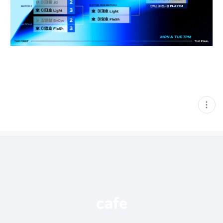
현
재
게
시
글
추
가
기
능
열
기