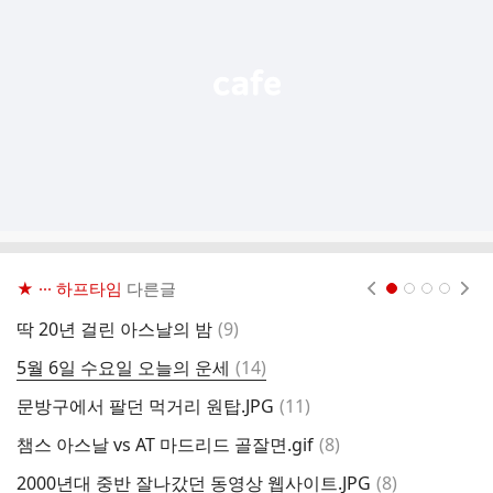
열
기
★ ··· 하프타임
다른글
현재페이지 1
2
3
4
댓
딱 20년 걸린 아스날의 밤
(
9
)
글
댓
5월 6일 수요일 오늘의 운세
(
14
)
글
댓
문방구에서 팔던 먹거리 원탑.JPG
(
11
)
글
댓
챔스 아스날 vs AT 마드리드 골잘면.gif
(
8
)
2
글
댓
2000년대 중반 잘나갔던 동영상 웹사이트.JPG
(
8
)
2