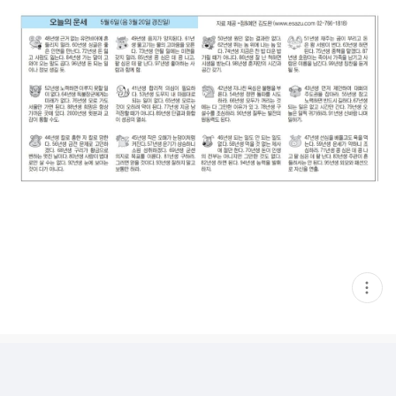
현
재
게
시
글
추
가
기
능