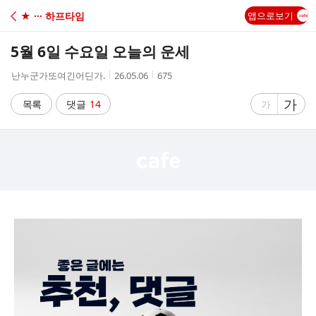
C
★ ··· 하프타임
앱으로보기
A
5월 6일 수요일 오늘의 운세
F
작
작
조
난누군가또여긴어딘가.
26.05.06
675
성
성
회
E
자
시
수
글
가
글
목록
댓글
14
가
간
자
자
크
크
기
기
크
작
게
게