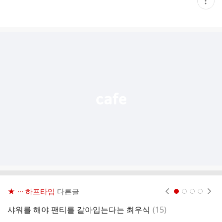
현
재
게
시
글
추
가
기
능
열
기
★ ··· 하프타임
다른글
현재페이지 1
2
3
4
댓
샤워를 해야 팬티를 갈아입는다는 최우식
(
15
)
글