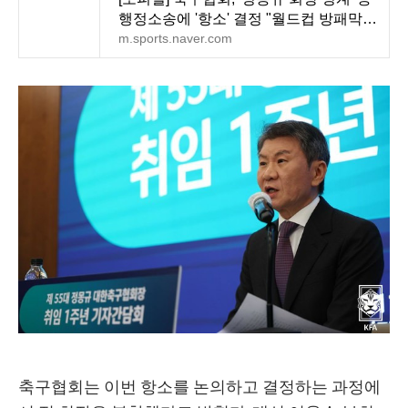
행정소송에 '항소' 결정 "월드컵 방패막이
시간끌기 아
m.sports.naver.com
축구협회는 이번 항소를 논의하고 결정하는 과정에