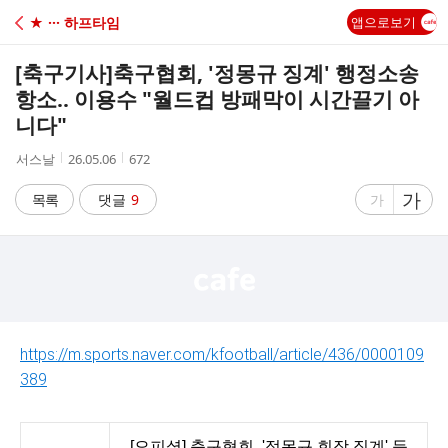
C
★ ··· 하프타임
앱으로보기
A
[축구기사]
축구협회, '정몽규 징계' 행정소송
F
항소.. 이용수 "월드컵 방패막이 시간끌기 아
니다"
E
작
작
조
서스날
26.05.06
672
성
성
회
자
시
수
글
가
글
목록
댓글
9
가
간
자
자
크
크
기
기
크
작
게
게
https://m.sports.naver.com/kfootball/article/436/0000109
389
[오피셜] 축구협회, '정몽규 회장 징계' 등