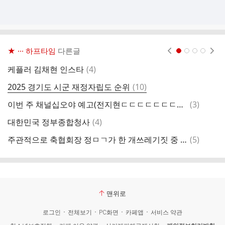
★ ··· 하프타임
다른글
현재페이지 1
2
3
4
댓
케플러 김채현 인스타
(
4
)
레
글
댓
2025 경기도 시군 재정자립도 순위
(
10
)
공
글
댓
이번 주 채널십오야 예고(전지현ㄷㄷㄷㄷㄷㄷㄷㄷㄷㄷㄷㄷㄷㄷㄷㄷㄷㄷㄷㄷㄷㄷㄷㄷㄷㄷㄷㄷㄷㄷㄷㄷㄷㄷㄷㄷㄷㄷㄷㄷㄷㄷㄷㄷㄷㄷㄷㄷㄷㄷㄷㄷㄷㄷㄷㄷ)
(
3
)
고
글
댓
대한민국 정부종합청사
(
4
)
글
댓
주관적으로 축협회장 정ㅁㄱ가 한 개쓰레기짓 중 제일 크다고 생각하는것
(
5
)
살
글
맨위로
로그인
전체보기
PC화면
카페앱
서비스 약관