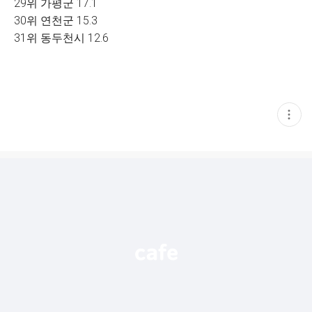
29위 가평군 17.1
30위 연천군 15.3
31위 동두천시 12.6
현
재
게
시
글
추
가
기
능
열
기