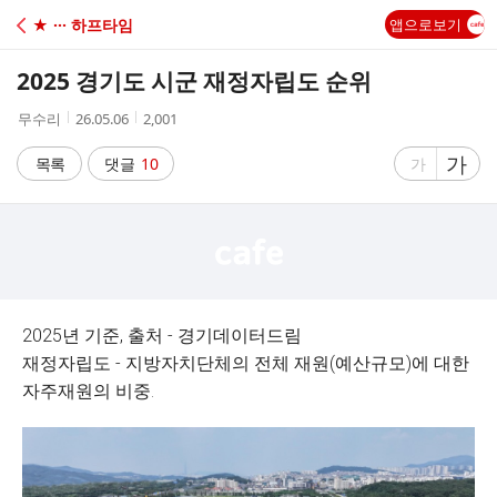
C
★ ··· 하프타임
앱으로보기
A
2025 경기도 시군 재정자립도 순위
F
작
작
조
무수리
26.05.06
2,001
성
성
회
E
자
시
수
글
가
글
목록
댓글
10
가
간
자
자
크
크
기
기
크
작
게
게
2025년 기준, 출처 - 경기데이터드림
재정자립도 - 지방자치단체의 전체 재원(예산규모)에 대한
자주재원의 비중
.