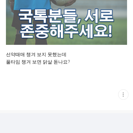
선약때매 챙겨 보지 못했는데
풀타임 챙겨 보면 닭살 돋나요?
현
재
게
시
글
추
가
기
능