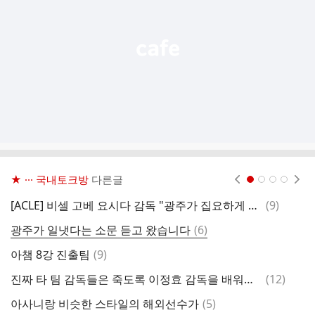
열
기
★ ··· 국내토크방
다른글
현재페이지 1
2
3
4
댓
[ACLE] 비셀 고베 요시다 감독 "광주가 집요하게 약점을 파고들었다. 압도당했다."
(
9
)
결
글
댓
광주가 일냇다는 소문 듣고 왔습니다
(
6
)
8
글
댓
아챔 8강 진출팀
(
9
)
와
글
댓
진짜 타 팀 감독들은 죽도록 이정효 감독을 배워야 함
(
12
)
서
글
댓
아사니랑 비슷한 스타일의 해외선수가
(
5
)
이