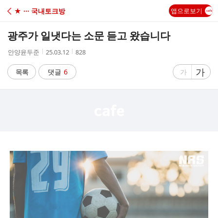
C
★ ··· 국내토크방
앱으로보기
A
광주가 일냇다는 소문 듣고 왔습니다
F
작
작
조
안양윤두준
25.03.12
828
성
성
회
E
자
시
수
글
가
글
목록
댓글
6
가
간
자
자
크
크
기
기
크
작
게
게