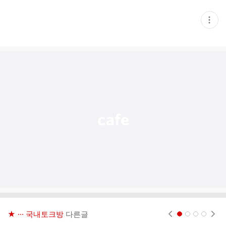
현
재
게
시
글
추
가
기
능
열
기
★ ··· 국내토크방
다른글
현재페이지 1
2
3
4