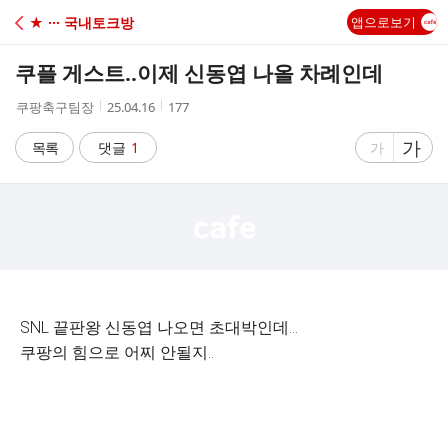
C
★ ··· 국내토크방
앱으로보기
A
쿠플 게스트..이제 신동엽 나올 차례인데
F
작
작
조
쿠팡축구팀장
25.04.16
177
성
성
회
E
자
시
수
글
가
글
목록
댓글
1
가
간
자
자
크
크
기
기
크
작
게
게
SNL 끝판왕 신동엽 나오면 초대박인데...
쿠팡의 힘으로 어찌 안될지..