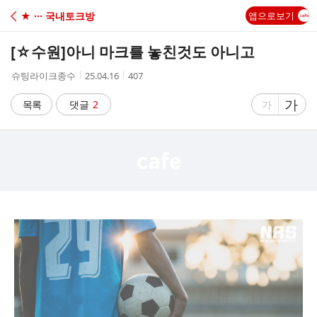
C
★ ··· 국내토크방
앱으로보기
A
[☆수원]
아니 마크를 놓친것도 아니고
F
작
작
조
슈팅라이크종수
25.04.16
407
성
성
회
E
자
시
수
글
가
글
목록
댓글
2
가
간
자
자
크
크
기
기
크
작
게
게