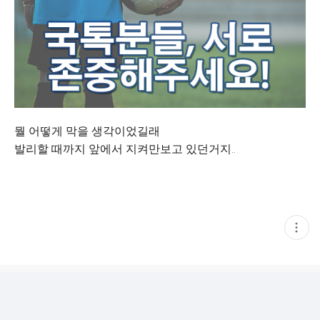
뭘 어떻게 막을 생각이었길래
발리할 때까지 앞에서 지켜만보고 있던거지..
현
재
게
시
글
추
가
기
능