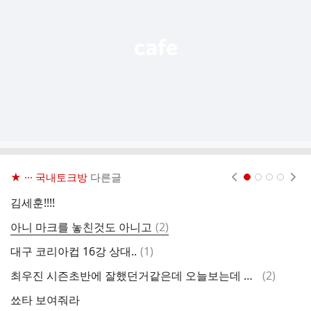
열
기
★ ··· 국내토크방
다른글
현재페이지 1
2
3
4
김세훈!!!!
이
댓
아니 마크를 놓친것도 아니고
(
2
)
아
글
댓
대구 코리아컵 16강 상대..
(
1
)
대
글
댓
최우진 시즌초반에 잘했던거같은데 오늘보는데 최악인데 갑자기 폼이 이렇게떨어지나?
(
2
)
ㅋ
글
쑈타 보여줘라
너