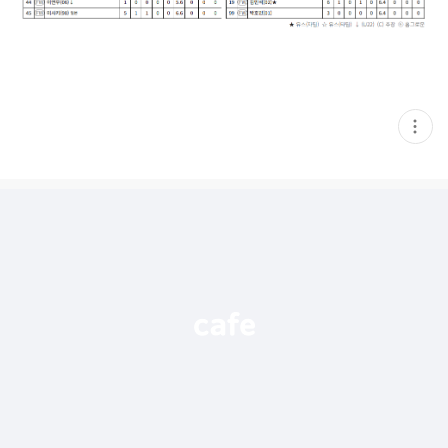
현
재
게
시
글
추
가
기
능
열
기