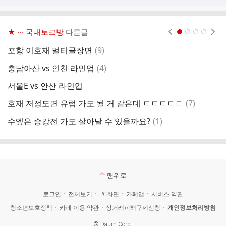
★ ··· 국내토크방
다른글
현재페이지 1
2
3
4
댓
포항 이호재 멀티골장면
(
9
)
와
글
댓
충남아산 vs 인천 라인업
(
4
)
글
서울E vs 안산 라인업
대
댓
호재 저정도면 유럽 가도 될 거 같은데 ㄷㄷㄷㄷㄷ
(
7
)
이
글
댓
수엪은 승강전 가도 살아날 수 있을까요?
(
1
)
이
글
맨위로
로그인
전체보기
PC화면
카페앱
서비스 약관
청소년보호정책
카페 이용 약관
상거래피해구제신청
개인정보처리방침
©
Daum Corp.