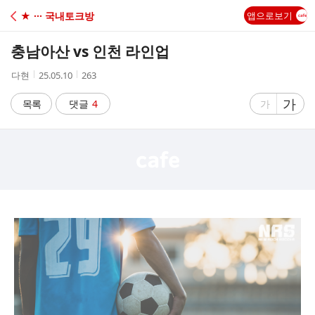
C
★ ··· 국내토크방
앱으로보기
A
충남아산 vs 인천 라인업
F
작
작
조
다현
25.05.10
263
성
성
회
E
자
시
수
글
가
글
목록
댓글
4
가
간
자
자
크
크
기
기
크
작
게
게