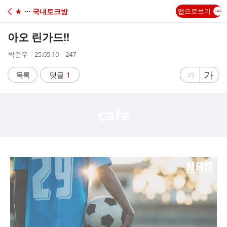
C
★ ··· 국내토크방
앱으로보기
A
아오 린가드!!
F
작
작
조
박준우
25.05.10
247
성
성
회
E
자
시
수
글
가
글
목록
댓글
1
가
간
자
자
크
크
기
기
크
작
게
게