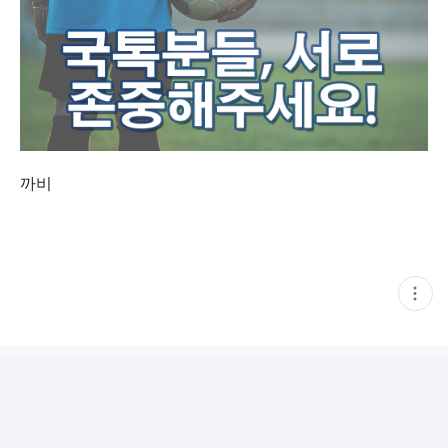
까비
현
재
게
시
글
추
가
기
능
열
기