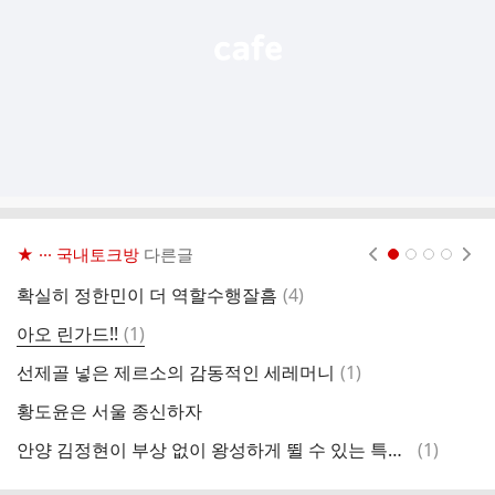
★ ··· 국내토크방
다른글
현재페이지 1
2
3
4
댓
확실히 정한민이 더 역할수행잘흠
(
4
)
주
글
댓
아오 린가드!!
(
1
)
아
글
댓
선제골 넣은 제르소의 감동적인 세레머니
(
1
)
승
글
황도윤은 서울 종신하자
오
댓
안양 김정현이 부상 없이 왕성하게 뛸 수 있는 특별한 비결은?
(
1
)
킹
글