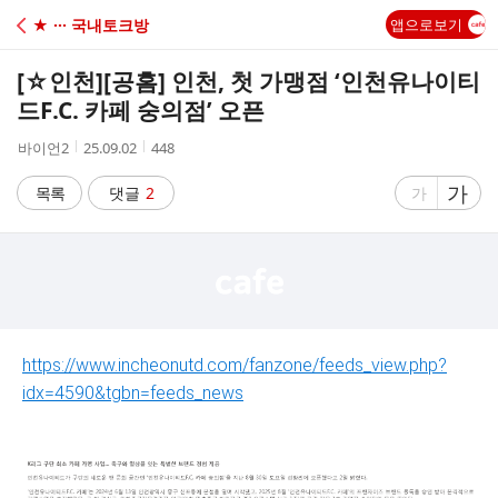
C
★ ··· 국내토크방
앱으로보기
A
[☆인천]
[공홈] 인천, 첫 가맹점 ‘인천유나이티
F
드F.C. 카페 숭의점’ 오픈
작
작
조
바이언2
25.09.02
448
E
성
성
회
자
시
수
글
가
글
목록
댓글
2
가
간
자
자
크
크
기
기
크
작
게
게
https://www.incheonutd.com/fanzone/feeds_view.php?
idx=4590&tgbn=feeds_news