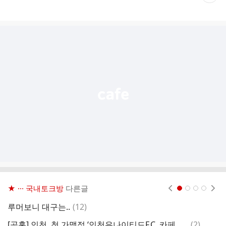
재
게
시
글
추
가
기
능
열
기
★ ··· 국내토크방
다른글
현재페이지 1
2
3
4
댓
루머보니 대구는..
(
12
)
수
글
댓
[공홈] 인천, 첫 가맹점 ‘인천유나이티드F.C. 카페 숭의점’ 오픈
(
2
)