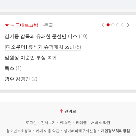
★ ··· 국내토크방
다른글
현재페이지 1
2
3
4
댓
김기동 감독의 유쾌한 문선민 디스
(
10
)
글
댓
[다소루머] 휴식기 슈퍼매치.ssul
(
5
)
[
글
엄원상 이순민 부상 복귀
댓
둑스
(
1
)
팀
글
댓
광주 김경민
(
2
)
글
맨위로
로그인
전체보기
PC화면
카페앱
서비스 약관
청소년보호정책
카페 이용 약관
상거래피해구제신청
개인정보처리방침