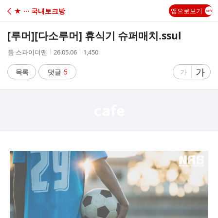
C
★ ··· 국내토크방
앱으로보기
A
[루머]
[다소루머] 휴식기 슈퍼매치.ssul
F
작
작
조
톰 스파이더맨
26.05.06
1,450
성
성
회
E
자
시
수
글
가
글
목록
댓글
5
가
간
자
자
크
크
기
기
크
작
게
게