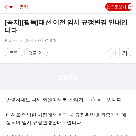
C
★ ··· 공지
앱으로보기
A
[공지]
[필독]대선 이전 임시 규정변경 안내입
F
니다.
작
작
조
Professor
25.05.09
31,872
E
성
성
회
자
시
수
글
가
글
목록
댓글
21
가
간
자
자
크
크
기
기
크
작
게
게
안녕하세요 락싸 회원여러분. 관리자 Professor 입니다.
대선을 임박한 시점에서 카페 내 규정위반 회원증가가 예
상되어 임시 규정변경안내드립니다.