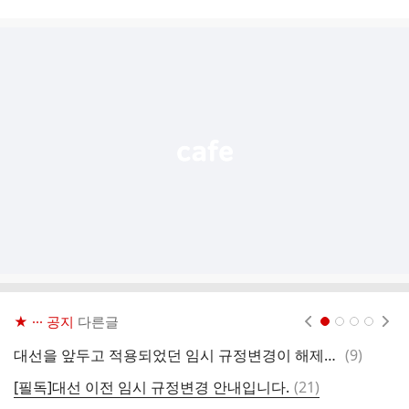
시
글
추
가
기
능
열
기
★ ··· 공지
다른글
현재페이지 1
2
3
4
댓
대선을 앞두고 적용되었던 임시 규정변경이 해제됩니다.
(
9
)
글
댓
[필독]대선 이전 임시 규정변경 안내입니다.
(
21
)
락
글