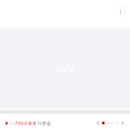
현
재
게
시
글
추
가
기
능
열
기
★ ··· 기타스포츠
다른글
현재페이지 1
2
3
4