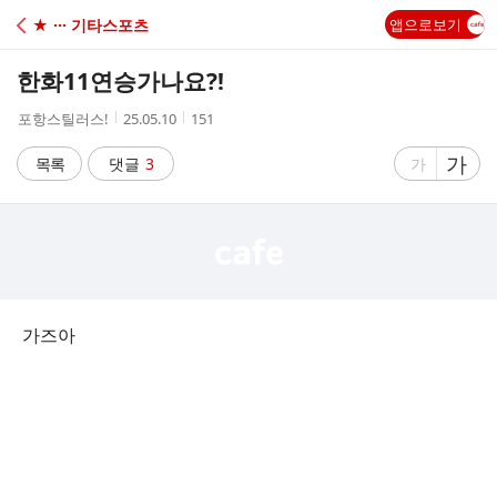
C
★ ··· 기타스포츠
앱으로보기
A
한화11연승가나요?!
F
작
작
조
포항스틸러스!
25.05.10
151
성
성
회
E
자
시
수
글
가
글
목록
댓글
3
가
간
자
자
크
크
기
기
크
작
게
게
가즈아