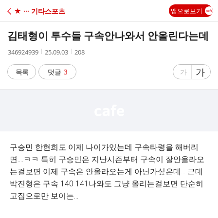
C
★ ··· 기타스포츠
앱으로보기
A
김태형이 투수들 구속안나와서 안올린다는데
F
작
작
조
346924939
25.09.03
208
성
성
회
E
자
시
수
글
가
글
목록
댓글
3
가
간
자
자
크
크
기
기
크
작
게
게
구승민 한현희도 이제 나이가있는데 구속타령을 해버리
면....ㅋㅋ 특히 구승민은 지난시즌부터 구속이 잘안올라오
는걸보면 이제 구속은 안올라오는게 아닌가싶은데... 근데
박진형은 구속 140 141나와도 그냥 올리는걸보면 단순히
고집으로만 보이는...