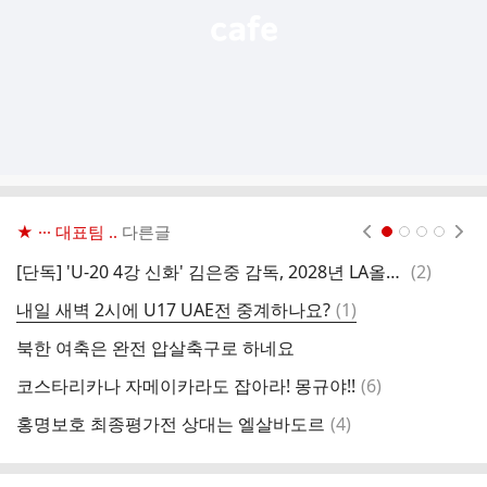
★ ··· 대표팀 ..
다른글
현재페이지 1
2
3
4
댓
[단독] 'U-20 4강 신화' 김은중 감독, 2028년 LA올림픽 이끌 사령탑 선임
(
2
)
글
댓
내일 새벽 2시에 U17 UAE전 중계하나요?
(
1
)
글
북한 여축은 완전 압살축구로 하네요
댓
코스타리카나 자메이카라도 잡아라! 몽규야!!
(
6
)
글
댓
홍명보호 최종평가전 상대는 엘살바도르
(
4
)
와
글