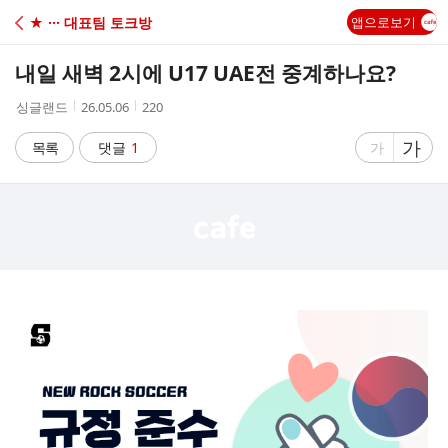
C
★ ··· 대표팀 토크방
앱으로보기
A
내일 새벽 2시에 U17 UAE전 중계하나요?
F
작
작
조
싱글랜드
26.05.06
220
성
성
회
E
자
시
수
글
가
글
목록
댓글
1
가
간
자
자
크
크
기
기
크
작
게
게