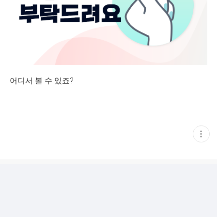
어디서 볼 수 있죠?
현
재
게
시
글
추
가
기
능
열
기