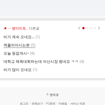
★ ··· 병아리토..
다른글
현재페이지 1
2
3
4
댓
비가 계속 오네요...
(
1
)
주
글
댓
케플러아시는분
(
5
)
근
글
댓
오늘 등업개시~
(
6
)
흥
글
댓
대학교 체육대회하는데 아산시장 왔네요 ㅋㅋ
(
4
)
상
글
댓
비가 많이 오네요
(
1
)
아
글
맨위로
로그인
전체보기
PC화면
카페앱
서비스 약관