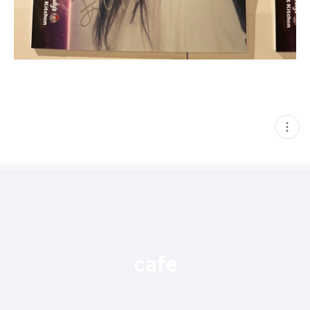
현
재
게
시
글
추
가
기
능
열
기