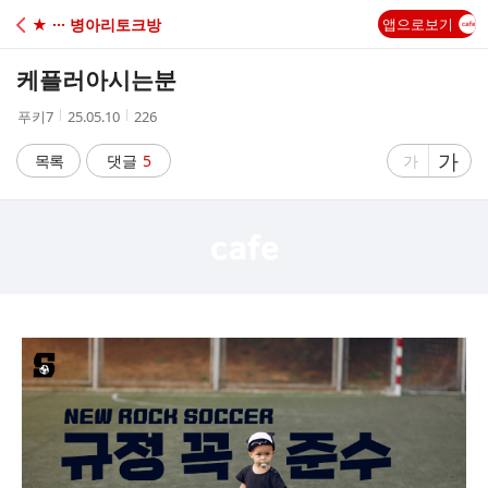
C
★ ··· 병아리토크방
앱으로보기
A
케플러아시는분
F
작
작
조
푸키7
25.05.10
226
성
성
회
E
자
시
수
글
가
글
목록
댓글
5
가
간
자
자
크
크
기
기
크
작
게
게