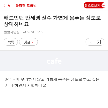
C
★ ··· 올림픽 토크방
앱으로보기
A
배드민턴 안세영 선수 가볍게 몸푸는 정도로
F
상대하네요
작
작
조
별빛사냥꾼
24.08.01
515
E
성
성
회
자
시
수
글
가
글
목록
댓글
2
가
간
자
자
크
크
기
기
크
작
게
게
8강 대비 무리하지 않고 가볍게 몸푸는 정도로 하고 싶은
거 다 하면서 시합하네요