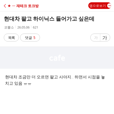
C
★ ··· 재테크 토크방
앱으로보기
A
현대차 팔고 하이닉스 들어가고 싶은데
F
작
작
조
코뿔소
26.05.06
621
성
성
회
E
자
시
수
글
가
글
목록
댓글
5
가
간
자
자
크
크
기
기
크
작
게
게
현대차 조금만 더 오르면 팔고 사야지... 하면서 시점을 놓
치고 있음 ㅠㅠ