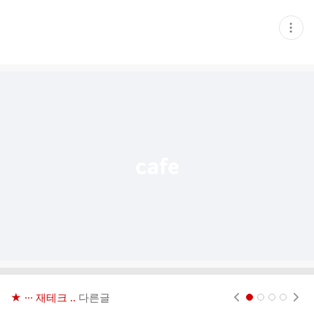
현
재
게
시
글
추
가
기
능
열
기
★ ··· 재테크 ..
다른글
현재페이지 1
2
3
4