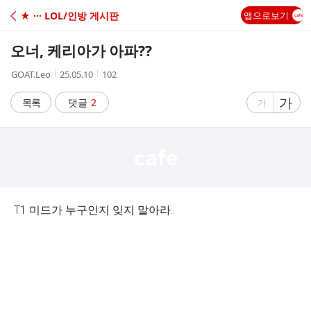
C
★ ··· LOL/인방 게시판
앱으로보기
A
오너, 케리아가 아파??
F
작
작
조
GOAT.Leo
25.05.10
102
성
성
회
E
자
시
수
글
가
글
목록
댓글
2
가
간
자
자
크
크
기
기
크
작
게
게
T1 미드가 누구인지 잊지 말아라..