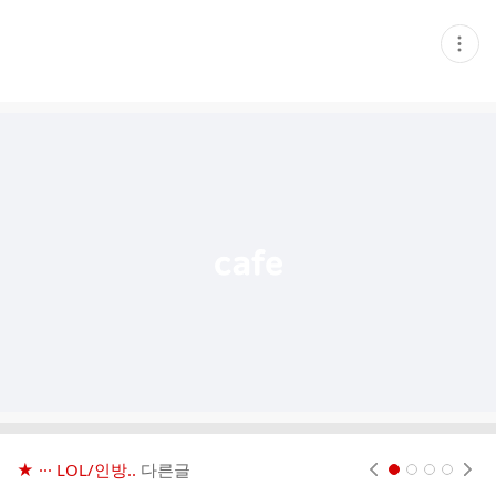
현
재
게
시
글
추
가
기
능
열
기
★ ··· LOL/인방..
다른글
현재페이지 1
2
3
4