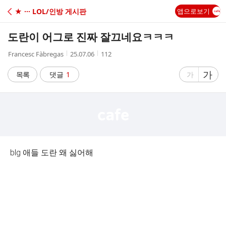
C
★ ··· LOL/인방 게시판
앱으로보기
A
도란이 어그로 진짜 잘끄네요ㅋㅋㅋ
F
작
작
조
Francesc Fàbregas
25.07.06
112
성
성
회
E
자
시
수
글
가
글
목록
댓글
1
가
간
자
자
크
크
기
기
크
작
게
게
blg 애들 도란 왜 싫어해