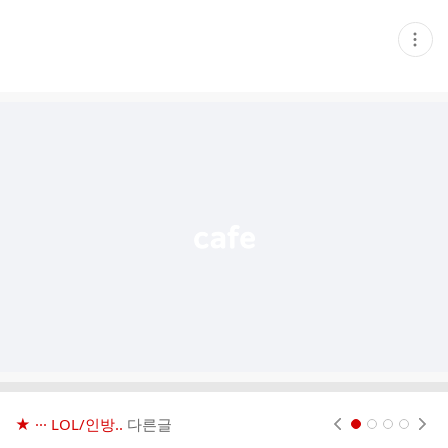
현
재
게
시
글
추
가
기
능
열
기
★ ··· LOL/인방..
다른글
현재페이지 1
2
3
4