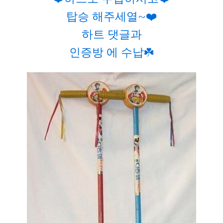
탑승 해주세열~❤️
하트 댓글과
인증방 에 수납☘️