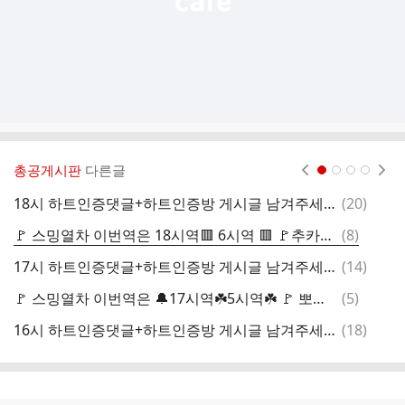
총공게시판
다른글
현재페이지 1
2
3
4
댓
18시 하트인증댓글+하트인증방 게시글 남겨주세요❤️
(
20
)
글
댓
🚩 스밍열차 이번역은 18시역🟥 6시역 🟥 🚩추카이콩콩☘️ 타고오시고 탑승자 전원간식증정🤣
(
8
)
글
댓
17시 하트인증댓글+하트인증방 게시글 남겨주세요❤️
(
14
)
글
댓
🚩 스밍열차 이번역은 🔔17시역☘️5시역☘️ 🚩 뽀대가 안난데서 카 바깠습니다~👋
(
5
)
글
댓
16시 하트인증댓글+하트인증방 게시글 남겨주세요❤️
(
18
)
글