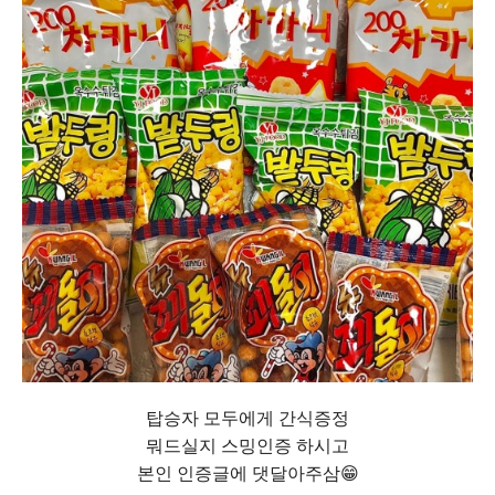
탑승자 모두에게 간식증정
뭐드실지 스밍인증 하시고
본인 인증글에 댓달아주삼😁