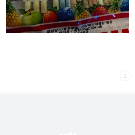
현
재
게
시
글
추
가
기
능
열
기