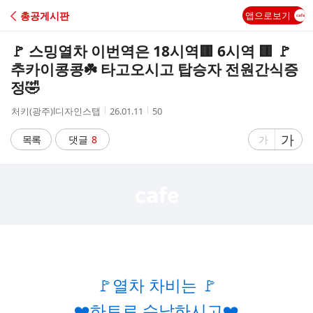
C
총공게시판
앱으로보기
A
🚩 스밍열차 이번역은 18시역🟥 6시역 🟥 🚩
F
추카이콩콩☘️ 타고오시고 탑승자 전원간식증
정🤣
E
작
작
조
처키(광주)l디자인스탭
26.01.11
50
성
성
회
자
시
수
글
가
글
목록
댓글
8
가
간
자
자
크
크
기
기
크
작
게
게
🚩열차 차비는 🚩
❤️하트로 수납하시고❤️